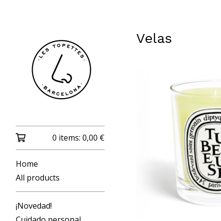
Velas
0 items:
0,00
€
Home
All products
¡Novedad!
Cuidado personal