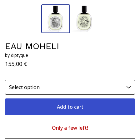
EAU MOHELI
by diptyque
155,00
€
Add to cart
Only a few left!
View cart