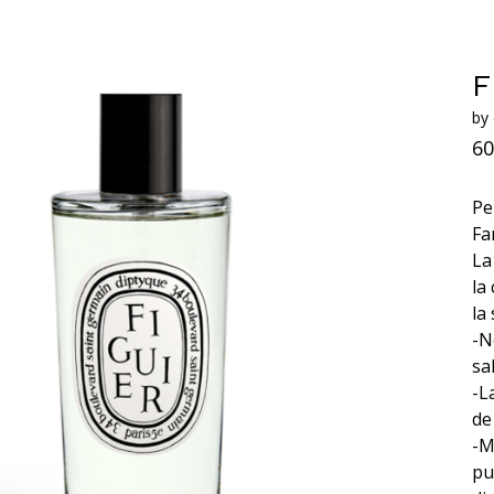
F
by
60
Pe
Fa
La
la
la
-N
sa
-L
de
-M
pu