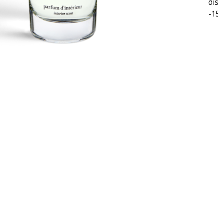
di
-1