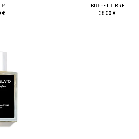
 P.I
BUFFET LIBRE
0
€
38,00
€