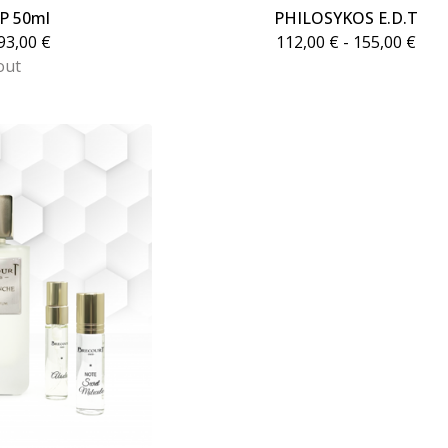
DP 50ml
PHILOSYKOS E.D.T
93,00
€
112,00
€
- 155,00
€
out