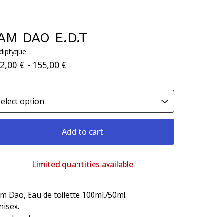
AM DAO E.D.T
 diptyque
2,00
€
- 155,00
€
Add to cart
Limited quantities available
View cart
m Dao, Eau de toilette 100ml./50ml.
nisex.