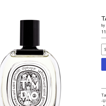
T
by
11
Ta
-U