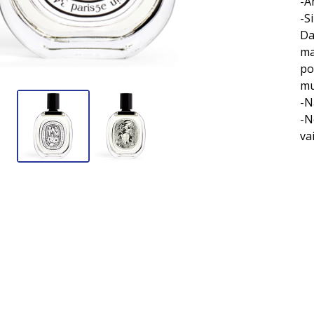
-A
-S
Da
ma
po
mu
-N
-N
vai